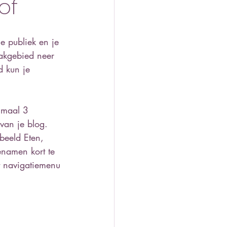
of
e publiek en je 
vakgebied neer 
d kun je 
imaal 3 
van je blog. 
beeld Eten, 
enamen kort te 
t navigatiemenu 