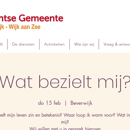
26
De diensten
Activiteiten
Wie zijn wij
Vraag & antw
Wat bezielt mij
do 15 feb
  |  
Beverwijk
eft mijn leven zin en betekenis? Waar loop ik warm voor? Wat ins
mij?
Wij willen met u in gesprek hierover