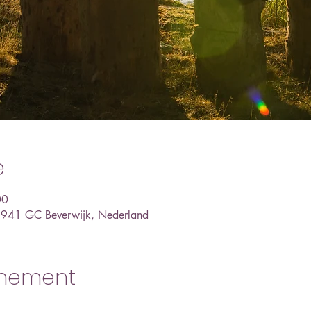
e
00
 1941 GC Beverwijk, Nederland
enement