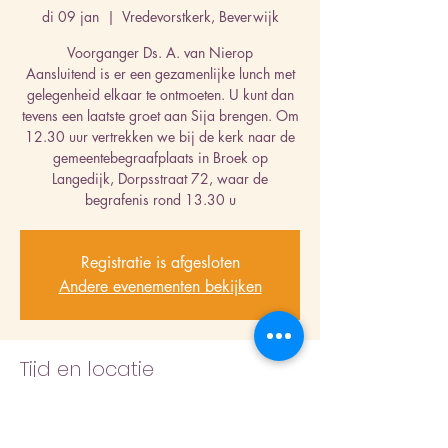
di 09 jan
  |  
Vredevorstkerk, Beverwijk
Voorganger Ds. A. van Nierop
Aansluitend is er een gezamenlijke lunch met
gelegenheid elkaar te ontmoeten. U kunt dan
tevens een laatste groet aan Sija brengen. Om
12.30 uur vertrekken we bij de kerk naar de
gemeentebegraafplaats in Broek op
Langedijk, Dorpsstraat 72, waar de
begrafenis rond 13.30 u
Registratie is afgesloten
Andere evenementen bekijken
Tijd en locatie
09 jan 2024, 10:30 – 11:30
Vredevorstkerk, Beverwijk, Laan der
Nederlanden 152, 1945 AC Beverwijk,