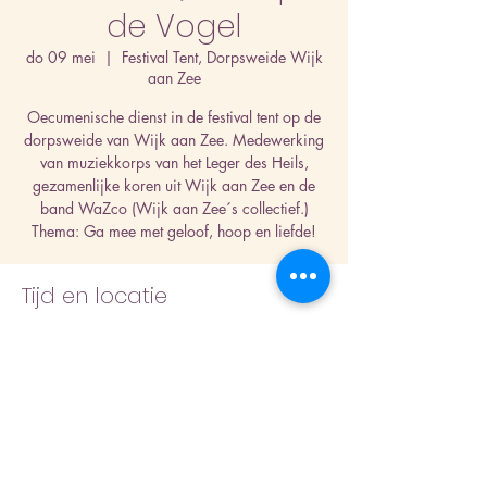
de Vogel
do 09 mei
  |  
Festival Tent, Dorpsweide Wijk
aan Zee
Oecumenische dienst in de festival tent op de
dorpsweide van Wijk aan Zee. Medewerking
van muziekkorps van het Leger des Heils,
gezamenlijke koren uit Wijk aan Zee en de
band WaZco (Wijk aan Zee´s collectief.)
Thema: Ga mee met geloof, hoop en liefde!
Tijd en locatie
09 mei 2024, 10:00 – 11:00
Festival Tent, Dorpsweide Wijk aan Zee, Wijk
aan Zee, Nederland