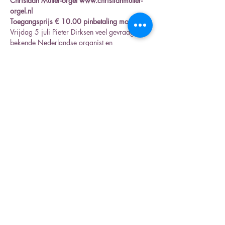
Christaan Müller-orgel www.christianmuller-
orgel.nl
Toegangsprijs € 10.00 pinbetaling mogelijk
Vrijdag 5 juli Pieter Dirksen veel gevraagd 
bekende Nederlandse organist en 
musicoloog. 
Vrijdag 19 juli  Luca Akaeda Santesson , 
winnaar van het Internationaal Schnitger 
Orgelconcours Almaar 2023
Vrijdag 2 augustus Martien de Vos, veel 
belovende organist. 
Meer weergeven
Deel dit evenement