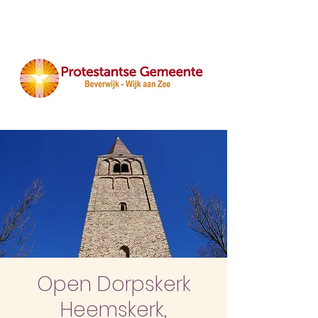
Open Dorpskerk
Heemskerk,