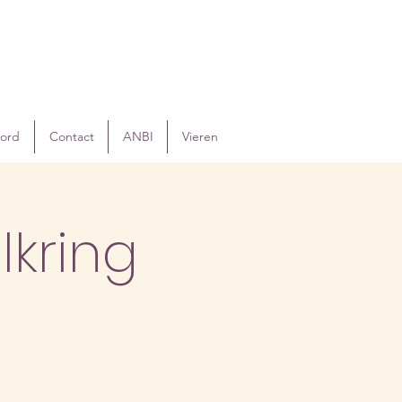
oord
Contact
ANBI
Vieren
kring