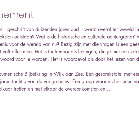
enement
bel – geschrift van duizenden jaren oud – wordt overal ter wereld i
teksten ontstaan? Wat is de historische en culturele achtergrond? 
is voor de wereld van nu? Bezig zijn met die vragen is een geest
valt alles mee. Het is toch mooi als lezingen, die je met een zek
d woord voor je worden. Het is waardevol als door het lezen van d
menische Bijbelkring in Wijk aan Zee. Een gesprekstafel met een 
 jaren tachtig van de vorige eeuw. Een groep waarin christenen va
 elkaar treffen en met elkaar de overeenkomsten en…