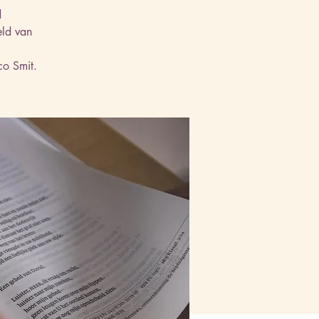
d
eld van
co Smit.