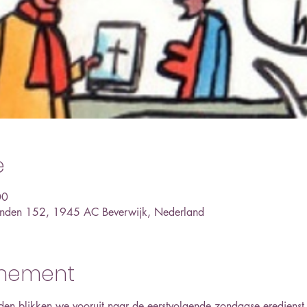
e
00
landen 152, 1945 AC Beverwijk, Nederland
enement
en blikken we vooruit naar de eerstvolgende zondagse eredienst