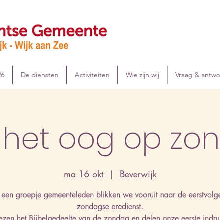
26
De diensten
Activiteiten
Wie zijn wij
Vraag & antw
 het oog op zo
ma 16 okt
  |  
Beverwijk
 een groepje gemeenteleden blikken we vooruit naar de eerstvolg
zondagse eredienst.
zen het Bijbelgedeelte van de zondag en delen onze eerste indr