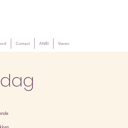
oord
Contact
ANBI
Vieren
ndag
ende
ukken.