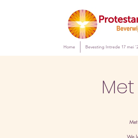
Home
Bevesting Intrede 17 mei '
Met
Met
We le