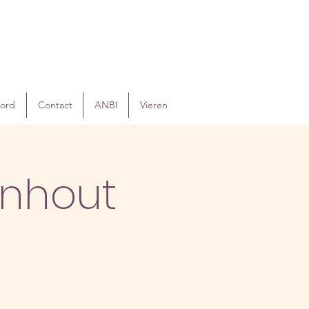
oord
Contact
ANBI
Vieren
enhout