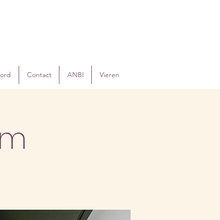
oord
Contact
ANBI
Vieren
em