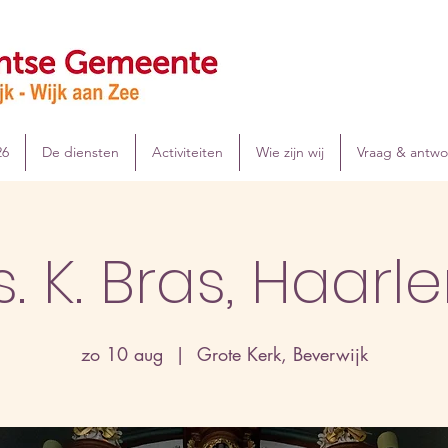
26
De diensten
Activiteiten
Wie zijn wij
Vraag & antw
s. K. Bras, Haarl
zo 10 aug
  |  
Grote Kerk, Beverwijk