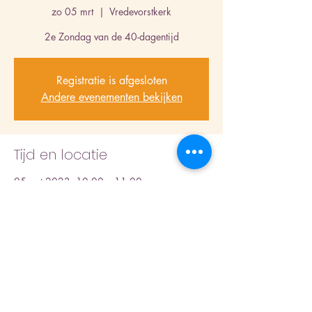
zo 05 mrt
  |  
Vredevorstkerk
2e Zondag van de 40-dagentijd
Registratie is afgesloten
Andere evenementen bekijken
Tijd en locatie
05 mrt 2023, 10:00 – 11:00
Vredevorstkerk, Laan der Nederlanden 152,
1945 AC Beverwijk, Nederland
Deel dit evenement