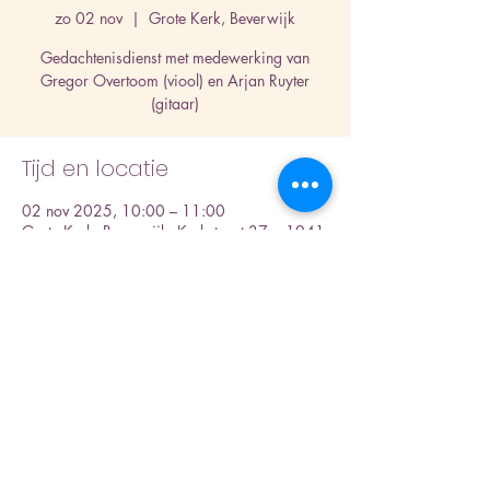
zo 02 nov
  |  
Grote Kerk, Beverwijk
Gedachtenisdienst met medewerking van
Gregor Overtoom (viool) en Arjan Ruyter
(gitaar)
Tijd en locatie
02 nov 2025, 10:00 – 11:00
Grote Kerk, Beverwijk, Kerkstraat 37a, 1941
GC Beverwijk, Nederland
Deel dit evenement