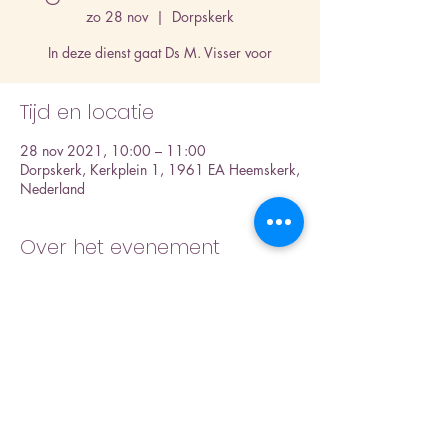
zo 28 nov
  |  
Dorpskerk
In deze dienst gaat Ds M. Visser voor
Tijd en locatie
28 nov 2021, 10:00 – 11:00
Dorpskerk, Kerkplein 1, 1961 EA Heemskerk,
Nederland
Over het evenement
Dit is een test hier kunnen we iets kwijt over
een collecte! Of een linkje plaatsen?
Collecte
Deel dit evenement