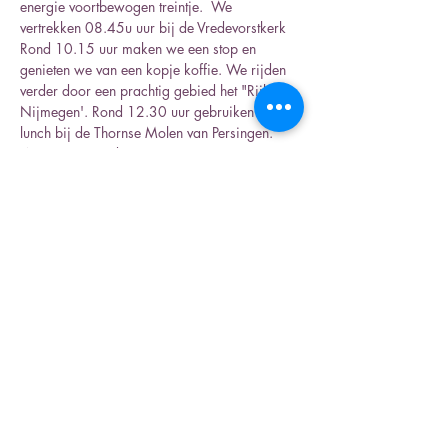
energie voortbewogen treintje.  We 
vertrekken 08.45u uur bij de Vredevorstkerk 
Rond 10.15 uur maken we een stop en 
genieten we van een kopje koffie. We rijden 
verder door een prachtig gebied het "Rijk van 
Nijmegen'. Rond 12.30 uur gebruiken we de 
lunch bij de Thornse Molen van Persingen. 
Waarna we in de Zonnetrein stappen en 
verder gaan door dit prachtige  landschap. 
 We sluiten af met de mogelijkheid om op 
eigen rekening nog een kopje koffie thee of 
drankje te gebruiken. Rond 18.00 uur zijn 
we weer thuis. Kosten € 57,- p.p leden. € 
62.- niet leden. Inschrijving voor 1 juli Bij Ida 
Hoving of Heleen Boudesteijn. 
Contactgegevens  zie  Samenklank. 
Deel dit evenement