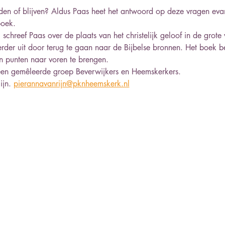
en of blijven? Aldus Paas heet het antwoord op deze vragen eva
boek. 
schreef Paas over de plaats van het christelijk geloof in de grote 
erder uit door terug te gaan naar de Bijbelse bronnen. Het boek b
n punten naar voren te brengen. 
een gemêleerde groep Beverwijkers en Heemskerkers.  
jn. 
pierannavanrijn@pknheemskerk.nl