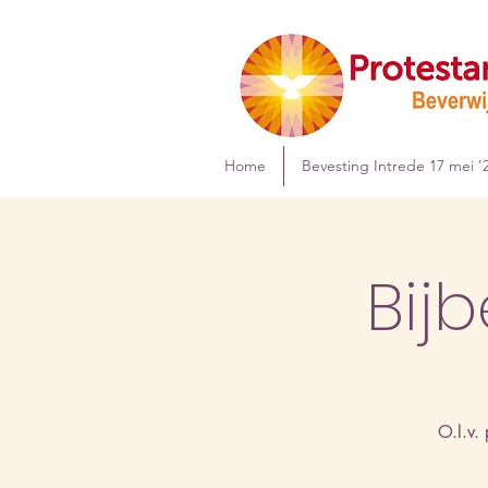
Home
Bevesting Intrede 17 mei '
Bijb
O.l.v.